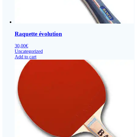
Raquette évolution
30,00
€
Uncategorized
Add to cart