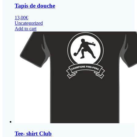
Tapis de douche
13,00
€
Uncategorized
Add to cart
Tee- shirt Club