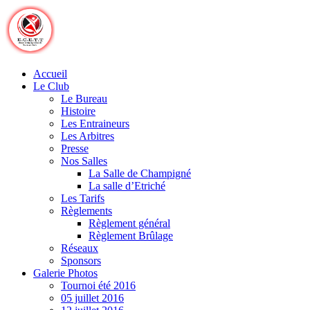
Skip
to
content
Accueil
Le Club
Le Bureau
Histoire
Les Entraineurs
Les Arbitres
Presse
Nos Salles
La Salle de Champigné
La salle d’Etriché
Les Tarifs
Règlements
Règlement général
Règlement Brûlage
Réseaux
Sponsors
Galerie Photos
Tournoi été 2016
05 juillet 2016