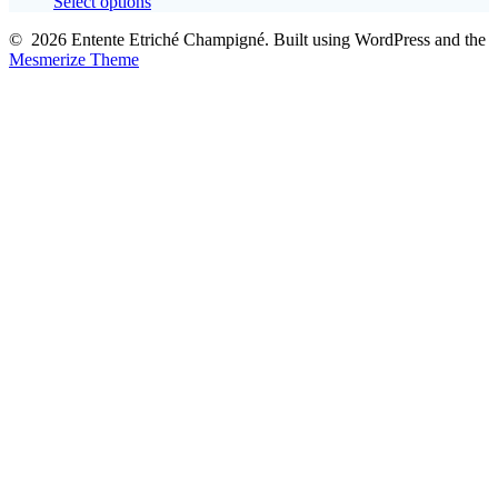
This
Select options
product
© 2026 Entente Etriché Champigné. Built using WordPress and the
has
Mesmerize Theme
multiple
variants.
The
options
may
be
chosen
on
the
product
page