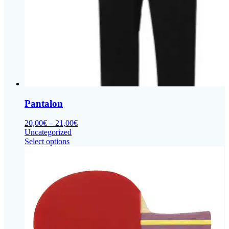
be
chosen
on
the
product
page
Pantalon
20,00
€
–
21,00
€
Uncategorized
This
Select options
product
has
multiple
variants.
The
options
may
be
chosen