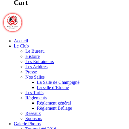
Cart
Accueil
Le Club
Le Bureau
Histoire
Les Entraineurs
Les Arbitres
Presse
Nos Salles
La Salle de Champigné
La salle d’Etriché
Les Tarifs
Règlements
Règlement général
Règlement Brûlage
Réseaux
Sponsors
Galerie Photos
Tournoi été 2016