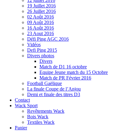
12 juillet 2016
19 Juillet 2016
26 Juillet 2016
02 Août 2016
09 Août 2016
16 Août 2016
23 Aout 2016
Défi Ping AGC 2016
Vidéos
Defi Ping 2015
Divers photos
Divers
Match de D1 16 octobre
Equipe Jeune match du 15 Octobre
Match de PR Février 2016
Football Gaëlique
La finale Coupe de l’Anjou
Demi et finale des titres D3
Contact
Wack Sport
Revêtements Wack
Bois Wack
Textiles Wack
Panier