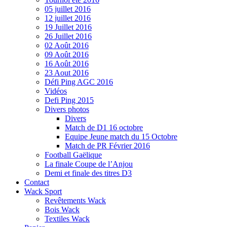
05 juillet 2016
12 juillet 2016
19 Juillet 2016
26 Juillet 2016
02 Août 2016
09 Août 2016
16 Août 2016
23 Aout 2016
Défi Ping AGC 2016
Vidéos
Defi Ping 2015
Divers photos
Divers
Match de D1 16 octobre
Equipe Jeune match du 15 Octobre
Match de PR Février 2016
Football Gaëlique
La finale Coupe de l’Anjou
Demi et finale des titres D3
Contact
Wack Sport
Revêtements Wack
Bois Wack
Textiles Wack