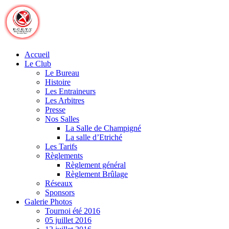
Skip
to
content
Accueil
Le Club
Le Bureau
Histoire
Les Entraineurs
Les Arbitres
Presse
Nos Salles
La Salle de Champigné
La salle d’Etriché
Les Tarifs
Règlements
Règlement général
Règlement Brûlage
Réseaux
Sponsors
Galerie Photos
Tournoi été 2016
05 juillet 2016