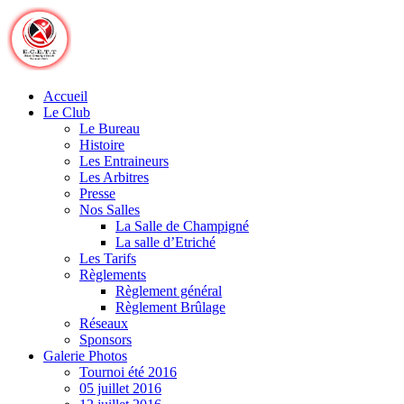
Skip
to
content
Accueil
Le Club
Le Bureau
Histoire
Les Entraineurs
Les Arbitres
Presse
Nos Salles
La Salle de Champigné
La salle d’Etriché
Les Tarifs
Règlements
Règlement général
Règlement Brûlage
Réseaux
Sponsors
Galerie Photos
Tournoi été 2016
05 juillet 2016