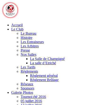
Skip
to
content
Accueil
Le Club
Le Bureau
Histoire
Les Entraineurs
Les Arbitres
Presse
Nos Salles
La Salle de Champigné
La salle d’Etriché
Les Tarifs
Règlements
Règlement général
Règlement Brûlage
Réseaux
Sponsors
Galerie Photos
Tournoi été 2016
05 juillet 2016