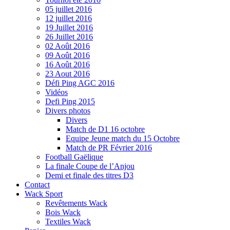
05 juillet 2016
12 juillet 2016
19 Juillet 2016
26 Juillet 2016
02 Août 2016
09 Août 2016
16 Août 2016
23 Aout 2016
Défi Ping AGC 2016
Vidéos
Defi Ping 2015
Divers photos
Divers
Match de D1 16 octobre
Equipe Jeune match du 15 Octobre
Match de PR Février 2016
Football Gaëlique
La finale Coupe de l’Anjou
Demi et finale des titres D3
Contact
Wack Sport
Revêtements Wack
Bois Wack
Textiles Wack