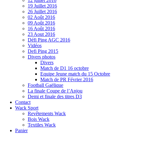
12 juillet 2016
19 Juillet 2016
26 Juillet 2016
02 Août 2016
09 Août 2016
16 Août 2016
23 Aout 2016
Défi Ping AGC 2016
Vidéos
Defi Ping 2015
Divers photos
Divers
Match de D1 16 octobre
Equipe Jeune match du 15 Octobre
Match de PR Février 2016
Football Gaëlique
La finale Coupe de l’Anjou
Demi et finale des titres D3
Contact
Wack Sport
Revêtements Wack
Bois Wack
Textiles Wack
Panier