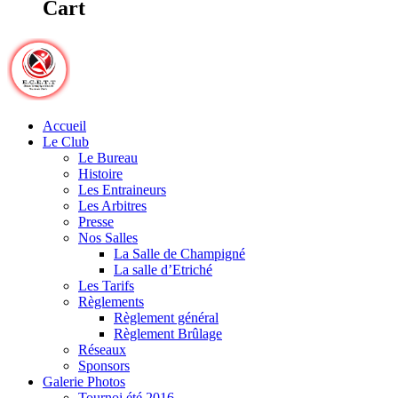
Cart
Accueil
Le Club
Le Bureau
Histoire
Les Entraineurs
Les Arbitres
Presse
Nos Salles
La Salle de Champigné
La salle d’Etriché
Les Tarifs
Règlements
Règlement général
Règlement Brûlage
Réseaux
Sponsors
Galerie Photos
Tournoi été 2016