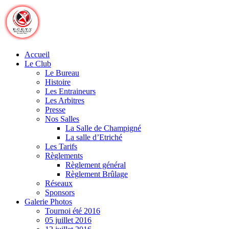
Skip
to
content
Accueil
Le Club
Le Bureau
Histoire
Les Entraineurs
Les Arbitres
Presse
Nos Salles
La Salle de Champigné
La salle d’Etriché
Les Tarifs
Règlements
Règlement général
Règlement Brûlage
Réseaux
Sponsors
Galerie Photos
Tournoi été 2016
05 juillet 2016