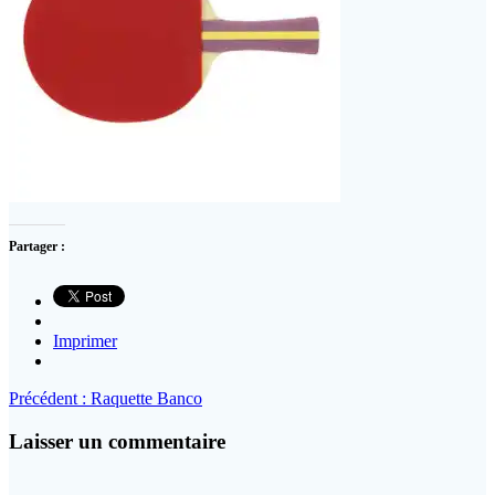
Partager :
Imprimer
Navigation
Article
Précédent :
Raquette Banco
précédent
de
:
Laisser un commentaire
l’article