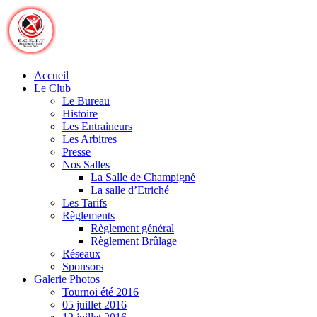
Skip
to
content
Accueil
Le Club
Le Bureau
Histoire
Les Entraineurs
Les Arbitres
Presse
Nos Salles
La Salle de Champigné
La salle d’Etriché
Les Tarifs
Règlements
Règlement général
Règlement Brûlage
Réseaux
Sponsors
Galerie Photos
Tournoi été 2016
05 juillet 2016