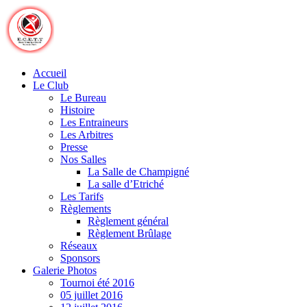
Skip
to
content
Accueil
Le Club
Le Bureau
Histoire
Les Entraineurs
Les Arbitres
Presse
Nos Salles
La Salle de Champigné
La salle d’Etriché
Les Tarifs
Règlements
Règlement général
Règlement Brûlage
Réseaux
Sponsors
Galerie Photos
Tournoi été 2016
05 juillet 2016