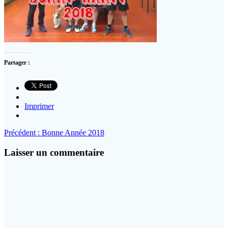
Partager :
Imprimer
Navigation
Article
Précédent :
Bonne Année 2018
précédent
de
:
Laisser un commentaire
l’article