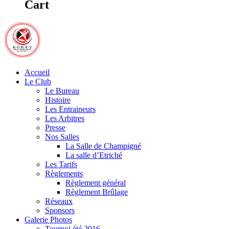
Cart
Accueil
Le Club
Le Bureau
Histoire
Les Entraineurs
Les Arbitres
Presse
Nos Salles
La Salle de Champigné
La salle d’Etriché
Les Tarifs
Règlements
Règlement général
Règlement Brûlage
Réseaux
Sponsors
Galerie Photos
Tournoi été 2016