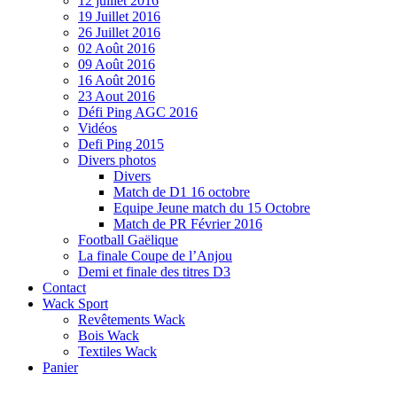
12 juillet 2016
19 Juillet 2016
26 Juillet 2016
02 Août 2016
09 Août 2016
16 Août 2016
23 Aout 2016
Défi Ping AGC 2016
Vidéos
Defi Ping 2015
Divers photos
Divers
Match de D1 16 octobre
Equipe Jeune match du 15 Octobre
Match de PR Février 2016
Football Gaëlique
La finale Coupe de l’Anjou
Demi et finale des titres D3
Contact
Wack Sport
Revêtements Wack
Bois Wack
Textiles Wack
Panier