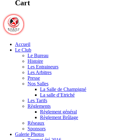
Cart
Accueil
Le Club
Le Bureau
Histoire
Les Entraineurs
Les Arbitres
Presse
Nos Salles
La Salle de Champigné
La salle d’Etriché
Les Tarifs
Règlements
Règlement général
Règlement Brûlage
Réseaux
Sponsors
Galerie Photos
Tournoi été 2016