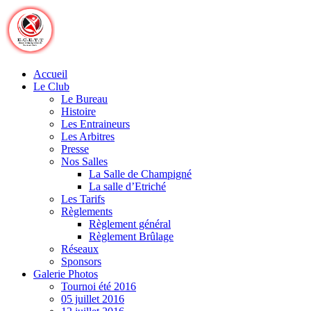
Skip
to
content
Accueil
Le Club
Le Bureau
Histoire
Les Entraineurs
Les Arbitres
Presse
Nos Salles
La Salle de Champigné
La salle d’Etriché
Les Tarifs
Règlements
Règlement général
Règlement Brûlage
Réseaux
Sponsors
Galerie Photos
Tournoi été 2016
05 juillet 2016