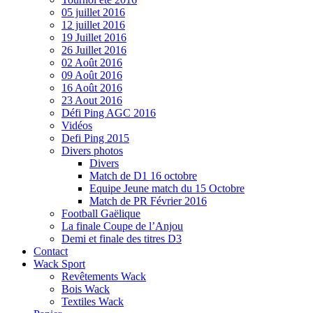
05 juillet 2016
12 juillet 2016
19 Juillet 2016
26 Juillet 2016
02 Août 2016
09 Août 2016
16 Août 2016
23 Aout 2016
Défi Ping AGC 2016
Vidéos
Defi Ping 2015
Divers photos
Divers
Match de D1 16 octobre
Equipe Jeune match du 15 Octobre
Match de PR Février 2016
Football Gaëlique
La finale Coupe de l’Anjou
Demi et finale des titres D3
Contact
Wack Sport
Revêtements Wack
Bois Wack
Textiles Wack