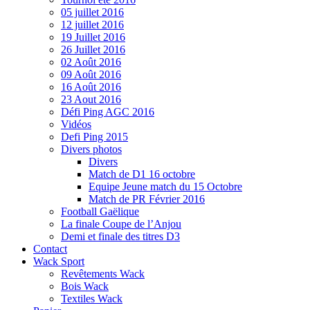
05 juillet 2016
12 juillet 2016
19 Juillet 2016
26 Juillet 2016
02 Août 2016
09 Août 2016
16 Août 2016
23 Aout 2016
Défi Ping AGC 2016
Vidéos
Defi Ping 2015
Divers photos
Divers
Match de D1 16 octobre
Equipe Jeune match du 15 Octobre
Match de PR Février 2016
Football Gaëlique
La finale Coupe de l’Anjou
Demi et finale des titres D3
Contact
Wack Sport
Revêtements Wack
Bois Wack
Textiles Wack