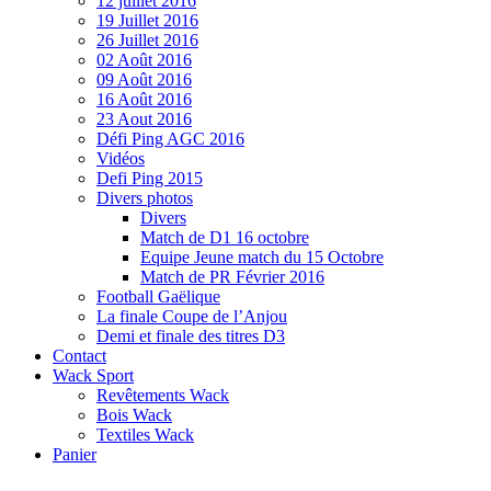
12 juillet 2016
19 Juillet 2016
26 Juillet 2016
02 Août 2016
09 Août 2016
16 Août 2016
23 Aout 2016
Défi Ping AGC 2016
Vidéos
Defi Ping 2015
Divers photos
Divers
Match de D1 16 octobre
Equipe Jeune match du 15 Octobre
Match de PR Février 2016
Football Gaëlique
La finale Coupe de l’Anjou
Demi et finale des titres D3
Contact
Wack Sport
Revêtements Wack
Bois Wack
Textiles Wack
Panier