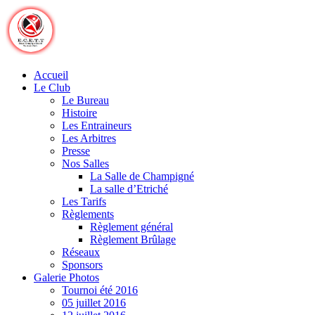
Skip
to
content
Accueil
Le Club
Le Bureau
Histoire
Les Entraineurs
Les Arbitres
Presse
Nos Salles
La Salle de Champigné
La salle d’Etriché
Les Tarifs
Règlements
Règlement général
Règlement Brûlage
Réseaux
Sponsors
Galerie Photos
Tournoi été 2016
05 juillet 2016