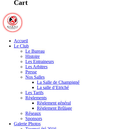
Cart
Accueil
Le Club
Le Bureau
Histoire
Les Entraineurs
Les Arbitres
Presse
Nos Salles
La Salle de Champigné
La salle d’Etriché
Les Tarifs
Règlements
Règlement général
Règlement Brûlage
Réseaux
Sponsors
Galerie Photos
Tournoi été 2016