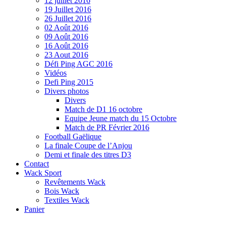
12 juillet 2016
19 Juillet 2016
26 Juillet 2016
02 Août 2016
09 Août 2016
16 Août 2016
23 Aout 2016
Défi Ping AGC 2016
Vidéos
Defi Ping 2015
Divers photos
Divers
Match de D1 16 octobre
Equipe Jeune match du 15 Octobre
Match de PR Février 2016
Football Gaëlique
La finale Coupe de l’Anjou
Demi et finale des titres D3
Contact
Wack Sport
Revêtements Wack
Bois Wack
Textiles Wack
Panier