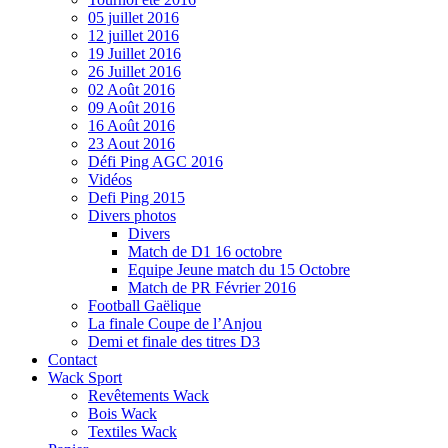
05 juillet 2016
12 juillet 2016
19 Juillet 2016
26 Juillet 2016
02 Août 2016
09 Août 2016
16 Août 2016
23 Aout 2016
Défi Ping AGC 2016
Vidéos
Defi Ping 2015
Divers photos
Divers
Match de D1 16 octobre
Equipe Jeune match du 15 Octobre
Match de PR Février 2016
Football Gaëlique
La finale Coupe de l’Anjou
Demi et finale des titres D3
Contact
Wack Sport
Revêtements Wack
Bois Wack
Textiles Wack