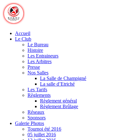
Skip
to
content
Accueil
Le Club
Le Bureau
Histoire
Les Entraineurs
Les Arbitres
Presse
Nos Salles
La Salle de Champigné
La salle d’Etriché
Les Tarifs
Règlements
Règlement général
Règlement Brûlage
Réseaux
Sponsors
Galerie Photos
Tournoi été 2016
05 juillet 2016