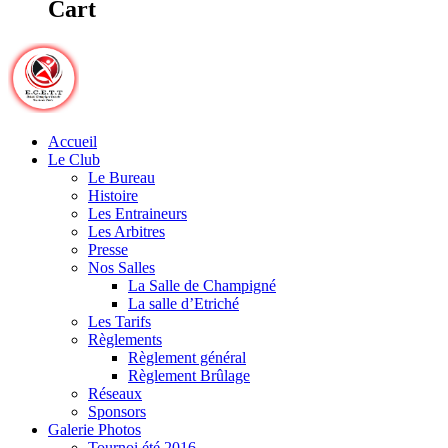
Cart
Accueil
Le Club
Le Bureau
Histoire
Les Entraineurs
Les Arbitres
Presse
Nos Salles
La Salle de Champigné
La salle d’Etriché
Les Tarifs
Règlements
Règlement général
Règlement Brûlage
Réseaux
Sponsors
Galerie Photos
Tournoi été 2016