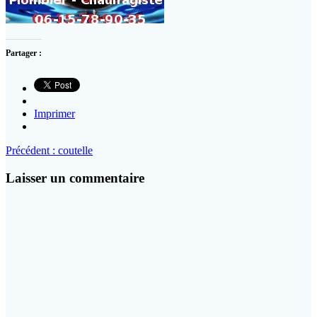
Partager :
Imprimer
Navigation
Article
Précédent :
coutelle
précédent
de
:
Laisser un commentaire
l’article