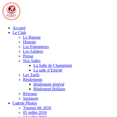
Skip
to
content
Accueil
Le Club
Le Bureau
Histoire
Les Entraineurs
Les Arbitres
Presse
Nos Salles
La Salle de Champigné
La salle d’Etriché
Les Tarifs
Règlements
Règlement général
Règlement Brûlage
Réseaux
Sponsors
Galerie Photos
Tournoi été 2016
05 juillet 2016