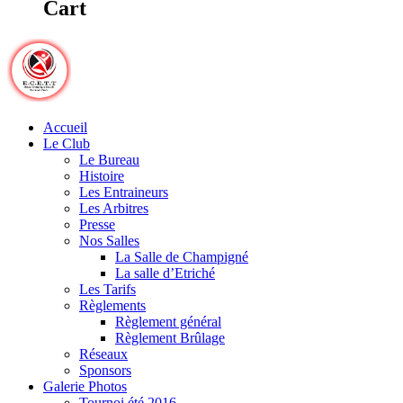
Cart
Accueil
Le Club
Le Bureau
Histoire
Les Entraineurs
Les Arbitres
Presse
Nos Salles
La Salle de Champigné
La salle d’Etriché
Les Tarifs
Règlements
Règlement général
Règlement Brûlage
Réseaux
Sponsors
Galerie Photos
Tournoi été 2016