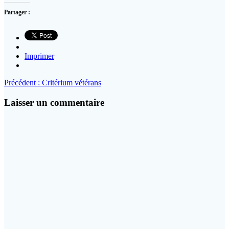
Partager :
Imprimer
Navigation
Article
Précédent :
Critérium vétérans
précédent
de
:
Laisser un commentaire
l’article