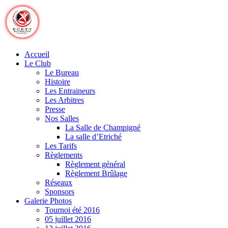
Skip
to
content
Accueil
Le Club
Le Bureau
Histoire
Les Entraineurs
Les Arbitres
Presse
Nos Salles
La Salle de Champigné
La salle d’Etriché
Les Tarifs
Règlements
Règlement général
Règlement Brûlage
Réseaux
Sponsors
Galerie Photos
Tournoi été 2016
05 juillet 2016