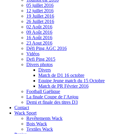
05 juillet 2016
12 juillet 2016
19 Juillet 2016
26 Juillet 2016
02 Août 2016
09 Août 2016
16 Août 2016
23 Aout 2016
Défi Ping AGC 2016
Vidéos
Defi Ping 2015
Divers photos
Divers
Match de D1 16 octobre
Equipe Jeune match du 15 Octobre
Match de PR Février 2016
Football Gaëlique
La finale Coupe de l’Anjou
Demi et finale des titres D3
Contact
Wack Sport
Revêtements Wack
Bois Wack
Textiles Wack