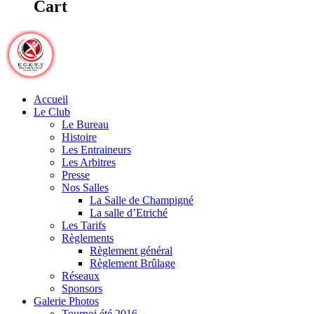
Cart
Accueil
Le Club
Le Bureau
Histoire
Les Entraineurs
Les Arbitres
Presse
Nos Salles
La Salle de Champigné
La salle d’Etriché
Les Tarifs
Règlements
Règlement général
Règlement Brûlage
Réseaux
Sponsors
Galerie Photos
Tournoi été 2016