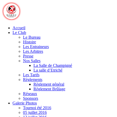
Skip
to
content
Accueil
Le Club
Le Bureau
Histoire
Les Entraineurs
Les Arbitres
Presse
Nos Salles
La Salle de Champigné
La salle d’Etriché
Les Tarifs
Règlements
Règlement général
Règlement Brûlage
Réseaux
Sponsors
Galerie Photos
Tournoi été 2016
05 juillet 2016