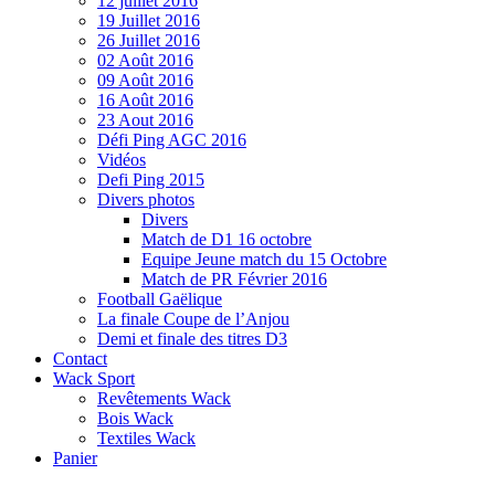
12 juillet 2016
19 Juillet 2016
26 Juillet 2016
02 Août 2016
09 Août 2016
16 Août 2016
23 Aout 2016
Défi Ping AGC 2016
Vidéos
Defi Ping 2015
Divers photos
Divers
Match de D1 16 octobre
Equipe Jeune match du 15 Octobre
Match de PR Février 2016
Football Gaëlique
La finale Coupe de l’Anjou
Demi et finale des titres D3
Contact
Wack Sport
Revêtements Wack
Bois Wack
Textiles Wack
Panier