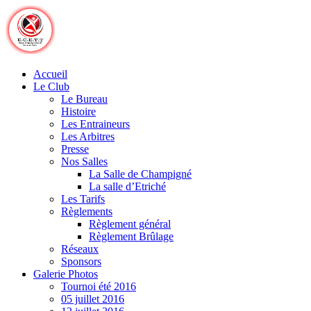
Skip
to
content
Accueil
Le Club
Le Bureau
Histoire
Les Entraineurs
Les Arbitres
Presse
Nos Salles
La Salle de Champigné
La salle d’Etriché
Les Tarifs
Règlements
Règlement général
Règlement Brûlage
Réseaux
Sponsors
Galerie Photos
Tournoi été 2016
05 juillet 2016