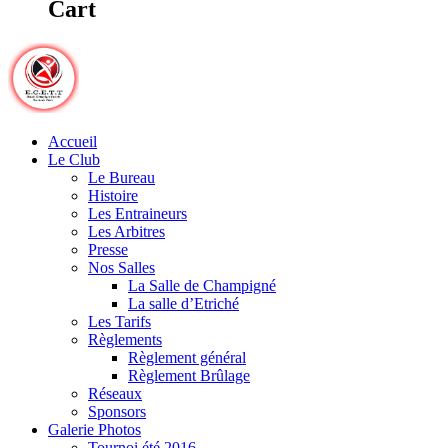
Cart
Accueil
Le Club
Le Bureau
Histoire
Les Entraineurs
Les Arbitres
Presse
Nos Salles
La Salle de Champigné
La salle d’Etriché
Les Tarifs
Règlements
Règlement général
Règlement Brûlage
Réseaux
Sponsors
Galerie Photos
Tournoi été 2016