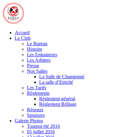
Skip
to
content
Accueil
Le Club
Le Bureau
Histoire
Les Entraineurs
Les Arbitres
Presse
Nos Salles
La Salle de Champigné
La salle d’Etriché
Les Tarifs
Règlements
Règlement général
Règlement Brûlage
Réseaux
Sponsors
Galerie Photos
Tournoi été 2016
05 juillet 2016