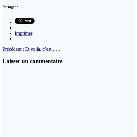
Partager :
Imprimer
Navigation
Article
Précédent :
Et voilà, c’est …..
précédent
de
:
Laisser un commentaire
l’article