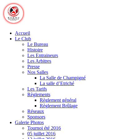
Skip
to
content
Accueil
Le Club
Le Bureau
Histoire
Les Entraineurs
Les Arbitres
Presse
Nos Salles
La Salle de Champigné
La salle d’Etriché
Les Tarifs
Règlements
Règlement général
Règlement Brûlage
Réseaux
Sponsors
Galerie Photos
Tournoi été 2016
05 juillet 2016