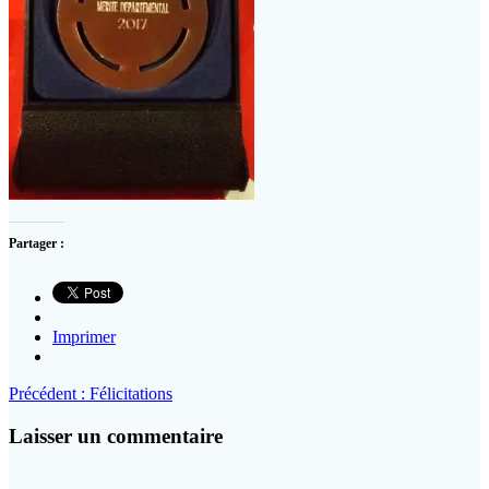
Partager :
Imprimer
Navigation
Article
Précédent :
Félicitations
précédent
de
:
Laisser un commentaire
l’article