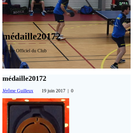
médaille20172
Le site Officiel du Club
médaille20172
Jérôme Guilleux
19 juin 2017
|
0