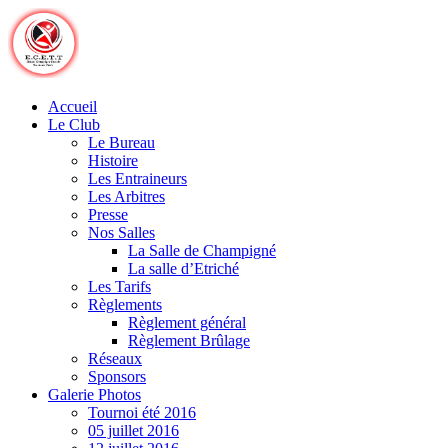
Skip
to
content
Accueil
Le Club
Le Bureau
Histoire
Les Entraineurs
Les Arbitres
Presse
Nos Salles
La Salle de Champigné
La salle d’Etriché
Les Tarifs
Règlements
Règlement général
Règlement Brûlage
Réseaux
Sponsors
Galerie Photos
Tournoi été 2016
05 juillet 2016