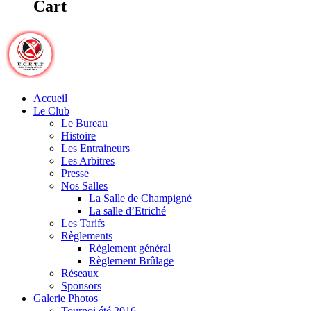
Cart
Accueil
Le Club
Le Bureau
Histoire
Les Entraineurs
Les Arbitres
Presse
Nos Salles
La Salle de Champigné
La salle d’Etriché
Les Tarifs
Règlements
Règlement général
Règlement Brûlage
Réseaux
Sponsors
Galerie Photos
Tournoi été 2016