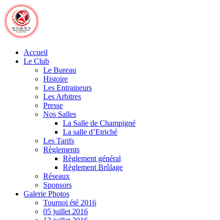
Skip
to
content
Accueil
Le Club
Le Bureau
Histoire
Les Entraineurs
Les Arbitres
Presse
Nos Salles
La Salle de Champigné
La salle d’Etriché
Les Tarifs
Règlements
Règlement général
Règlement Brûlage
Réseaux
Sponsors
Galerie Photos
Tournoi été 2016
05 juillet 2016