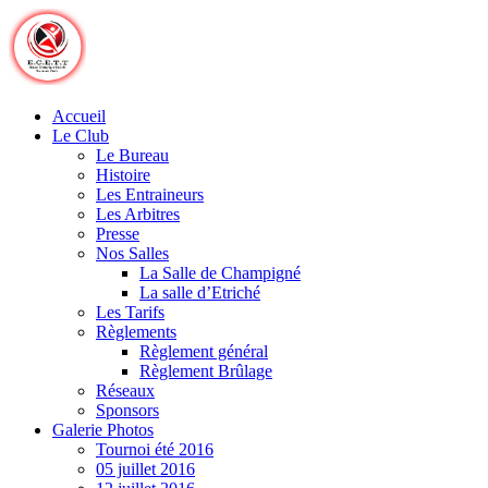
Skip
to
content
Accueil
Le Club
Le Bureau
Histoire
Les Entraineurs
Les Arbitres
Presse
Nos Salles
La Salle de Champigné
La salle d’Etriché
Les Tarifs
Règlements
Règlement général
Règlement Brûlage
Réseaux
Sponsors
Galerie Photos
Tournoi été 2016
05 juillet 2016