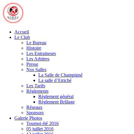
Skip
to
content
Accueil
Le Club
Le Bureau
Histoire
Les Entraineurs
Les Arbitres
Presse
Nos Salles
La Salle de Champigné
La salle d’Etriché
Les Tarifs
Règlements
Règlement général
Règlement Brûlage
Réseaux
Sponsors
Galerie Photos
Tournoi été 2016
05 juillet 2016