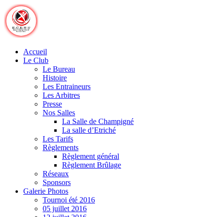
Skip
to
content
Accueil
Le Club
Le Bureau
Histoire
Les Entraineurs
Les Arbitres
Presse
Nos Salles
La Salle de Champigné
La salle d’Etriché
Les Tarifs
Règlements
Règlement général
Règlement Brûlage
Réseaux
Sponsors
Galerie Photos
Tournoi été 2016
05 juillet 2016