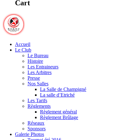
Cart
Accueil
Le Club
Le Bureau
Histoire
Les Entraineurs
Les Arbitres
Presse
Nos Salles
La Salle de Champigné
La salle d’Etriché
Les Tarifs
Règlements
Règlement général
Règlement Brûlage
Réseaux
Sponsors
Galerie Photos
Tournoi été 2016