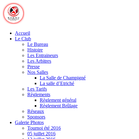
Skip
to
content
Accueil
Le Club
Le Bureau
Histoire
Les Entraineurs
Les Arbitres
Presse
Nos Salles
La Salle de Champigné
La salle d’Etriché
Les Tarifs
Règlements
Règlement général
Règlement Brûlage
Réseaux
Sponsors
Galerie Photos
Tournoi été 2016
05 juillet 2016