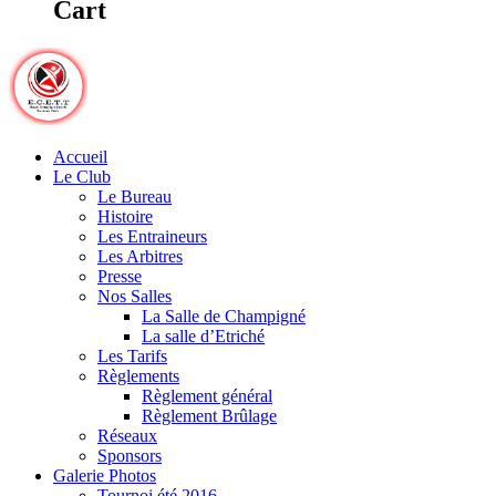
Cart
Accueil
Le Club
Le Bureau
Histoire
Les Entraineurs
Les Arbitres
Presse
Nos Salles
La Salle de Champigné
La salle d’Etriché
Les Tarifs
Règlements
Règlement général
Règlement Brûlage
Réseaux
Sponsors
Galerie Photos
Tournoi été 2016