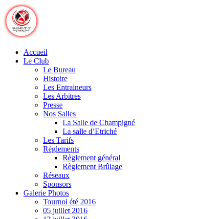
Skip
to
content
Accueil
Le Club
Le Bureau
Histoire
Les Entraineurs
Les Arbitres
Presse
Nos Salles
La Salle de Champigné
La salle d’Etriché
Les Tarifs
Règlements
Règlement général
Règlement Brûlage
Réseaux
Sponsors
Galerie Photos
Tournoi été 2016
05 juillet 2016