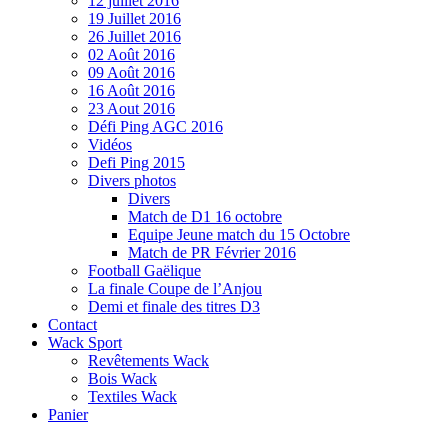
12 juillet 2016
19 Juillet 2016
26 Juillet 2016
02 Août 2016
09 Août 2016
16 Août 2016
23 Aout 2016
Défi Ping AGC 2016
Vidéos
Defi Ping 2015
Divers photos
Divers
Match de D1 16 octobre
Equipe Jeune match du 15 Octobre
Match de PR Février 2016
Football Gaëlique
La finale Coupe de l’Anjou
Demi et finale des titres D3
Contact
Wack Sport
Revêtements Wack
Bois Wack
Textiles Wack
Panier