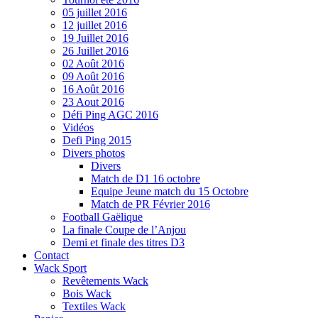
05 juillet 2016
12 juillet 2016
19 Juillet 2016
26 Juillet 2016
02 Août 2016
09 Août 2016
16 Août 2016
23 Aout 2016
Défi Ping AGC 2016
Vidéos
Defi Ping 2015
Divers photos
Divers
Match de D1 16 octobre
Equipe Jeune match du 15 Octobre
Match de PR Février 2016
Football Gaëlique
La finale Coupe de l’Anjou
Demi et finale des titres D3
Contact
Wack Sport
Revêtements Wack
Bois Wack
Textiles Wack