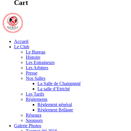
Cart
Accueil
Le Club
Le Bureau
Histoire
Les Entraineurs
Les Arbitres
Presse
Nos Salles
La Salle de Champigné
La salle d’Etriché
Les Tarifs
Règlements
Règlement général
Règlement Brûlage
Réseaux
Sponsors
Galerie Photos
Tournoi été 2016