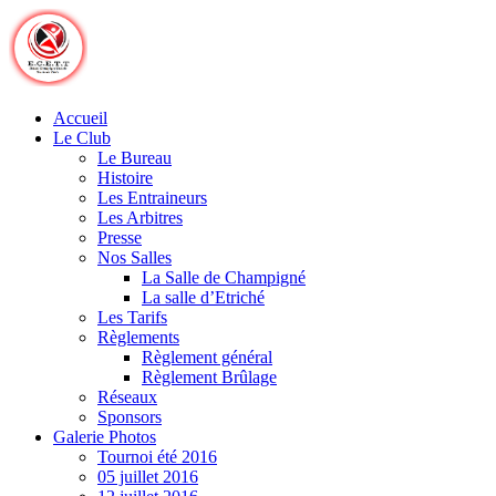
Skip
to
content
Accueil
Le Club
Le Bureau
Histoire
Les Entraineurs
Les Arbitres
Presse
Nos Salles
La Salle de Champigné
La salle d’Etriché
Les Tarifs
Règlements
Règlement général
Règlement Brûlage
Réseaux
Sponsors
Galerie Photos
Tournoi été 2016
05 juillet 2016