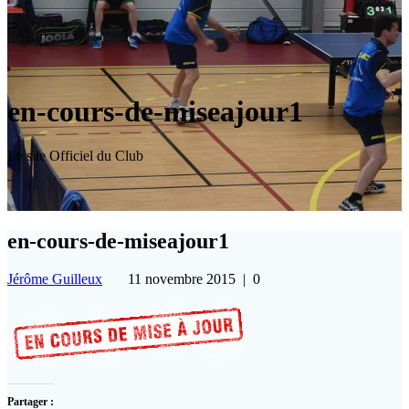
en-cours-de-miseajour1
Le site Officiel du Club
en-cours-de-miseajour1
Jérôme Guilleux
11 novembre 2015
|
0
Partager :