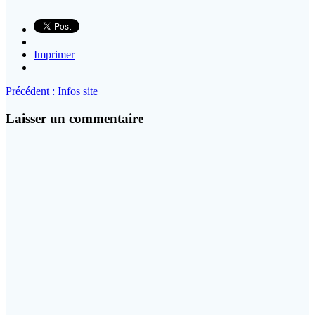
Imprimer
Navigation
Article
Précédent :
Infos site
précédent
de
:
Laisser un commentaire
l’article