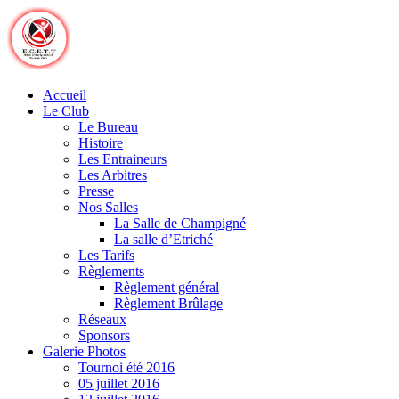
Skip
to
content
Accueil
Le Club
Le Bureau
Histoire
Les Entraineurs
Les Arbitres
Presse
Nos Salles
La Salle de Champigné
La salle d’Etriché
Les Tarifs
Règlements
Règlement général
Règlement Brûlage
Réseaux
Sponsors
Galerie Photos
Tournoi été 2016
05 juillet 2016