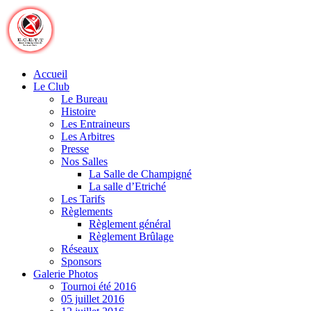
Skip
to
content
Accueil
Le Club
Le Bureau
Histoire
Les Entraineurs
Les Arbitres
Presse
Nos Salles
La Salle de Champigné
La salle d’Etriché
Les Tarifs
Règlements
Règlement général
Règlement Brûlage
Réseaux
Sponsors
Galerie Photos
Tournoi été 2016
05 juillet 2016