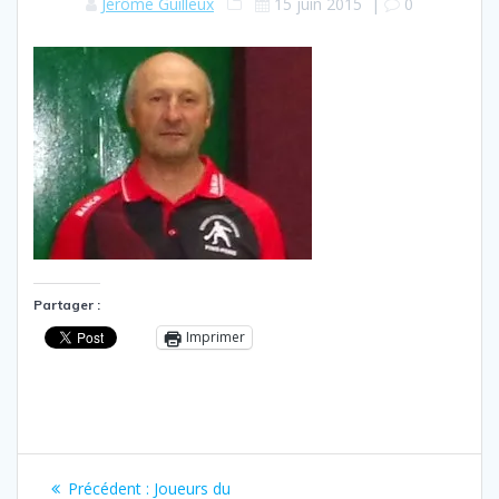
Jérôme Guilleux
15 juin 2015
|
0
Partager :
Imprimer
Navigation
Article
Précédent :
Joueurs du