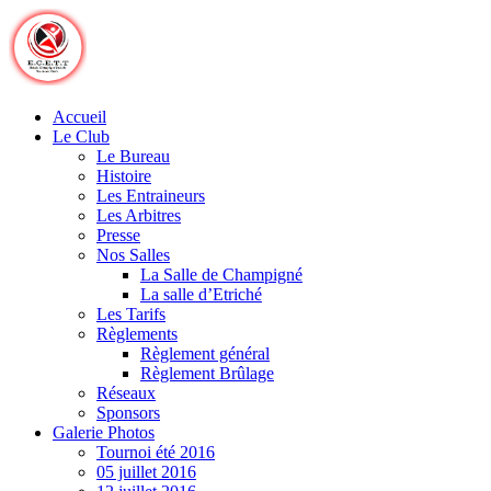
Skip
to
content
Accueil
Le Club
Le Bureau
Histoire
Les Entraineurs
Les Arbitres
Presse
Nos Salles
La Salle de Champigné
La salle d’Etriché
Les Tarifs
Règlements
Règlement général
Règlement Brûlage
Réseaux
Sponsors
Galerie Photos
Tournoi été 2016
05 juillet 2016