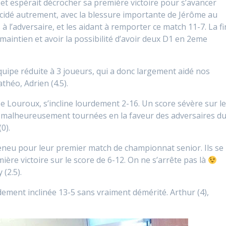
t espérait décrocher sa première victoire pour s’avancer
décidé autrement, avec la blessure importante de Jérôme au
à l’adversaire, et les aidant à remporter ce match 11-7. La fi
maintien et avoir la possibilité d’avoir deux D1 en 2eme
pe réduite à 3 joueurs, qui a donc largement aidé nos
théo, Adrien (4.5).
ouroux, s’incline lourdement 2-16. Un score sévère sur l
nt malheureusement tournées en la faveur des adversaires d
(0).
eu pour leur premier match de championnat senior. Ils se
ère victoire sur le score de 6-12. On ne s’arrête pas là
 (2.5).
ement inclinée 13-5 sans vraiment démérité. Arthur (4),