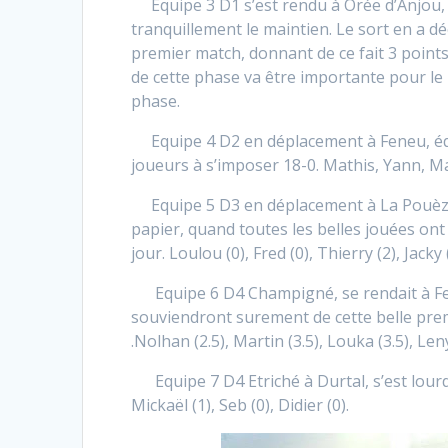
Equipe 3 D1 s’est rendu à Orée d’Anjou, e
tranquillement le maintien. Le sort en a 
premier match, donnant de ce fait 3 points 
de cette phase va être importante pour le 
phase.
Equipe 4 D2 en déplacement à Feneu, équi
joueurs à s’imposer 18-0. Mathis, Yann, Ma
Equipe 5 D3 en déplacement à La Pouèze L
papier, quand toutes les belles jouées o
jour. Loulou (0), Fred (0), Thierry (2), Jacky 
Equipe 6 D4 Champigné, se rendait à Fen
souviendront surement de cette belle premi
.Nolhan (2.5), Martin (3.5), Louka (3.5), Leny
Equipe 7 D4 Etriché à Durtal, s’est lourd
Mickaël (1), Seb (0), Didier (0).