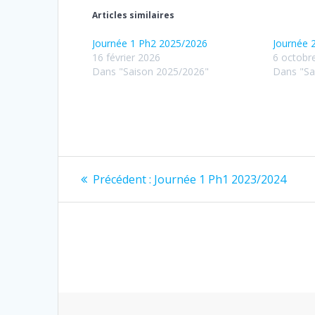
Articles similaires
Journée 1 Ph2 2025/2026
Journée 
16 février 2026
6 octobr
Dans "Saison 2025/2026"
Dans "Sa
Navigation
Article
Précédent :
Journée 1 Ph1 2023/2024
précédent
de
:
l’article