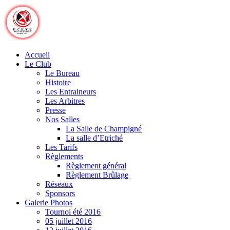
Skip
to
content
Accueil
Le Club
Le Bureau
Histoire
Les Entraineurs
Les Arbitres
Presse
Nos Salles
La Salle de Champigné
La salle d’Etriché
Les Tarifs
Règlements
Règlement général
Règlement Brûlage
Réseaux
Sponsors
Galerie Photos
Tournoi été 2016
05 juillet 2016