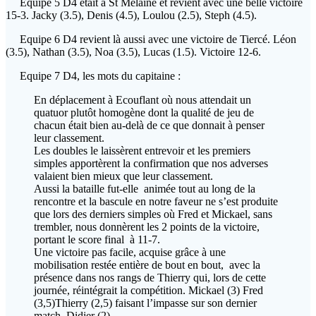
Equipe 5 D4 était à St Melaine et revient avec une belle victoire
15-3. Jacky (3.5), Denis (4.5), Loulou (2.5), Steph (4.5).
Equipe 6 D4 revient là aussi avec une victoire de Tiercé. Léon
(3.5), Nathan (3.5), Noa (3.5), Lucas (1.5). Victoire 12-6.
Equipe 7 D4, les mots du capitaine :
En déplacement à Ecouflant où nous attendait un
quatuor plutôt homogène dont la qualité de jeu de
chacun était bien au-delà de ce que donnait à penser
leur classement.
Les doubles le laissèrent entrevoir et les premiers
simples apportèrent la confirmation que nos adverses
valaient bien mieux que leur classement.
Aussi la bataille fut-elle animée tout au long de la
rencontre et la bascule en notre faveur ne s’est produite
que lors des derniers simples où Fred et Mickael, sans
trembler, nous donnèrent les 2 points de la victoire,
portant le score final à 11-7.
Une victoire pas facile, acquise grâce à une
mobilisation restée entière de bout en bout, avec la
présence dans nos rangs de Thierry qui, lors de cette
journée, réintégrait la compétition. Mickael (3) Fred
(3,5)Thierry (2,5) faisant l’impasse sur son dernier
match, Didier (2).