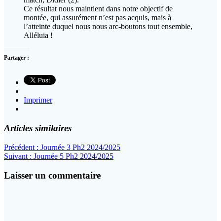
Ce résultat nous maintient dans notre objectif de
montée, qui assurément n’est pas acquis, mais à
l’atteinte duquel nous nous arc-boutons tout ensemble,
Alléluia !
Partager :
Imprimer
Articles similaires
Navigation
Article
Précédent :
Journée 3 Ph2 2024/2025
Article
précédent
Suivant :
Journée 5 Ph2 2024/2025
de
suivant
:
l’article
:
Laisser un commentaire