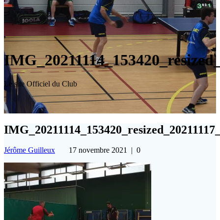
IMG_20211114_153420_resized
Le site Officiel du Club
IMG_20211114_153420_resized_20211117
Jérôme Guilleux
17 novembre 2021
|
0