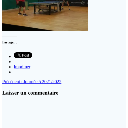
Partager :
Imprimer
Navigation
Article
Précédent :
Journée 5 2021/2022
précédent
de
:
Laisser un commentaire
l’article