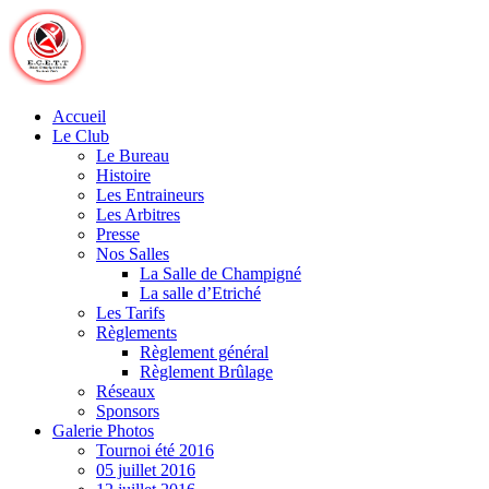
Skip
to
content
Accueil
Le Club
Le Bureau
Histoire
Les Entraineurs
Les Arbitres
Presse
Nos Salles
La Salle de Champigné
La salle d’Etriché
Les Tarifs
Règlements
Règlement général
Règlement Brûlage
Réseaux
Sponsors
Galerie Photos
Tournoi été 2016
05 juillet 2016