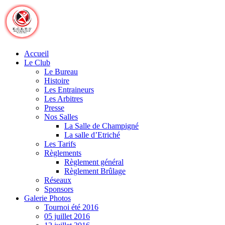
Skip
to
content
Accueil
Le Club
Le Bureau
Histoire
Les Entraineurs
Les Arbitres
Presse
Nos Salles
La Salle de Champigné
La salle d’Etriché
Les Tarifs
Règlements
Règlement général
Règlement Brûlage
Réseaux
Sponsors
Galerie Photos
Tournoi été 2016
05 juillet 2016