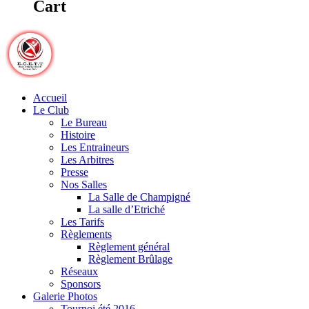
Cart
Accueil
Le Club
Le Bureau
Histoire
Les Entraineurs
Les Arbitres
Presse
Nos Salles
La Salle de Champigné
La salle d’Etriché
Les Tarifs
Règlements
Règlement général
Règlement Brûlage
Réseaux
Sponsors
Galerie Photos
Tournoi été 2016