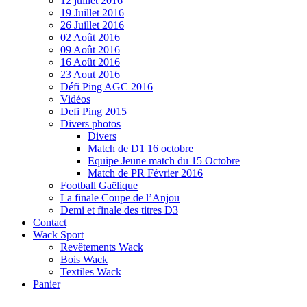
12 juillet 2016
19 Juillet 2016
26 Juillet 2016
02 Août 2016
09 Août 2016
16 Août 2016
23 Aout 2016
Défi Ping AGC 2016
Vidéos
Defi Ping 2015
Divers photos
Divers
Match de D1 16 octobre
Equipe Jeune match du 15 Octobre
Match de PR Février 2016
Football Gaëlique
La finale Coupe de l’Anjou
Demi et finale des titres D3
Contact
Wack Sport
Revêtements Wack
Bois Wack
Textiles Wack
Panier