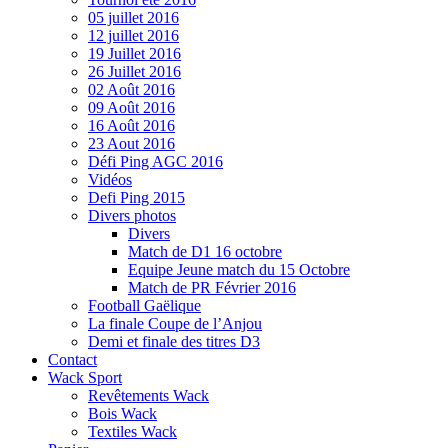
05 juillet 2016
12 juillet 2016
19 Juillet 2016
26 Juillet 2016
02 Août 2016
09 Août 2016
16 Août 2016
23 Aout 2016
Défi Ping AGC 2016
Vidéos
Defi Ping 2015
Divers photos
Divers
Match de D1 16 octobre
Equipe Jeune match du 15 Octobre
Match de PR Février 2016
Football Gaëlique
La finale Coupe de l’Anjou
Demi et finale des titres D3
Contact
Wack Sport
Revêtements Wack
Bois Wack
Textiles Wack