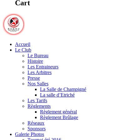
Cart
Accueil
Le Club
Le Bureau
Histoire
Les Entraineurs
Les Arbitres
Presse
Nos Salles
La Salle de Champigné
La salle d’Etriché
Les Tarifs
Règlements
Règlement général
Règlement Brûlage
Réseaux
Sponsors
Galerie Photos
Tournoi été 2016