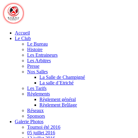
Skip
to
content
Accueil
Le Club
Le Bureau
Histoire
Les Entraineurs
Les Arbitres
Presse
Nos Salles
La Salle de Champigné
La salle d’Etriché
Les Tarifs
Règlements
Règlement général
Règlement Brûlage
Réseaux
Sponsors
Galerie Photos
Tournoi été 2016
05 juillet 2016