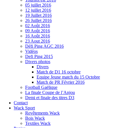
05 juillet 2016
12 juillet 2016
19 Juillet 2016
26 Juillet 2016
02 Août 2016
09 Août 2016
16 Août 2016
23 Aout 2016
Défi Ping AGC 2016
Vidéos
Defi Ping 2015
Divers photos
Divers
Match de D1 16 octobre
Equipe Jeune match du 15 Octobre
Match de PR Février 2016
Football Gaëlique
La finale Coupe de l’Anjou
Demi et finale des titres D3
Contact
Wack Sport
Revêtements Wack
Bois Wack
Textiles Wack