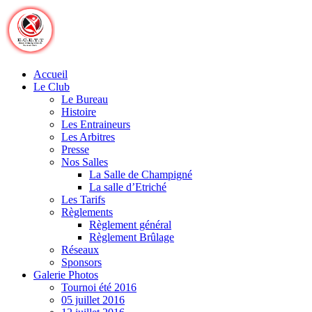
Skip
to
content
Accueil
Le Club
Le Bureau
Histoire
Les Entraineurs
Les Arbitres
Presse
Nos Salles
La Salle de Champigné
La salle d’Etriché
Les Tarifs
Règlements
Règlement général
Règlement Brûlage
Réseaux
Sponsors
Galerie Photos
Tournoi été 2016
05 juillet 2016