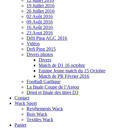
12 juillet 2016
19 Juillet 2016
26 Juillet 2016
02 Août 2016
09 Août 2016
16 Août 2016
23 Aout 2016
Défi Ping AGC 2016
Vidéos
Defi Ping 2015
Divers photos
Divers
Match de D1 16 octobre
Equipe Jeune match du 15 Octobre
Match de PR Février 2016
Football Gaëlique
La finale Coupe de l’Anjou
Demi et finale des titres D3
Contact
Wack Sport
Revêtements Wack
Bois Wack
Textiles Wack
Panier