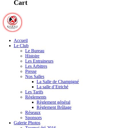
Cart
Accueil
Le Club
Le Bureau
Histoire
Les Entraineurs
Les Arbitres
Presse
Nos Salles
La Salle de Champigné
La salle d’Etriché
Les Tarifs
Règlements
Règlement général
Règlement Brûlage
Réseaux
Sponsors
Galerie Photos
Tournoi été 2016