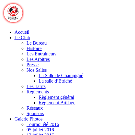
Skip
to
content
Accueil
Le Club
Le Bureau
Histoire
Les Entraineurs
Les Arbitres
Presse
Nos Salles
La Salle de Champigné
La salle d’Etriché
Les Tarifs
Règlements
Règlement général
Règlement Brûlage
Réseaux
Sponsors
Galerie Photos
Tournoi été 2016
05 juillet 2016