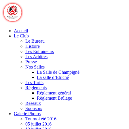
Skip
to
content
Accueil
Le Club
Le Bureau
Histoire
Les Entraineurs
Les Arbitres
Presse
Nos Salles
La Salle de Champigné
La salle d’Etriché
Les Tarifs
Règlements
Règlement général
Règlement Brûlage
Réseaux
Sponsors
Galerie Photos
Tournoi été 2016
05 juillet 2016