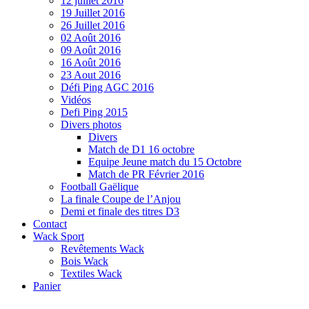
12 juillet 2016
19 Juillet 2016
26 Juillet 2016
02 Août 2016
09 Août 2016
16 Août 2016
23 Aout 2016
Défi Ping AGC 2016
Vidéos
Defi Ping 2015
Divers photos
Divers
Match de D1 16 octobre
Equipe Jeune match du 15 Octobre
Match de PR Février 2016
Football Gaëlique
La finale Coupe de l’Anjou
Demi et finale des titres D3
Contact
Wack Sport
Revêtements Wack
Bois Wack
Textiles Wack
Panier