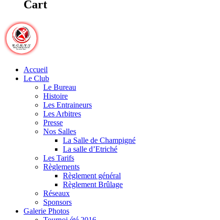
Cart
Accueil
Le Club
Le Bureau
Histoire
Les Entraineurs
Les Arbitres
Presse
Nos Salles
La Salle de Champigné
La salle d’Etriché
Les Tarifs
Règlements
Règlement général
Règlement Brûlage
Réseaux
Sponsors
Galerie Photos
Tournoi été 2016