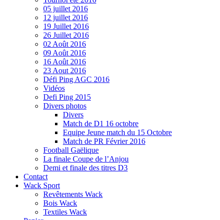
05 juillet 2016
12 juillet 2016
19 Juillet 2016
26 Juillet 2016
02 Août 2016
09 Août 2016
16 Août 2016
23 Aout 2016
Défi Ping AGC 2016
Vidéos
Defi Ping 2015
Divers photos
Divers
Match de D1 16 octobre
Equipe Jeune match du 15 Octobre
Match de PR Février 2016
Football Gaëlique
La finale Coupe de l’Anjou
Demi et finale des titres D3
Contact
Wack Sport
Revêtements Wack
Bois Wack
Textiles Wack