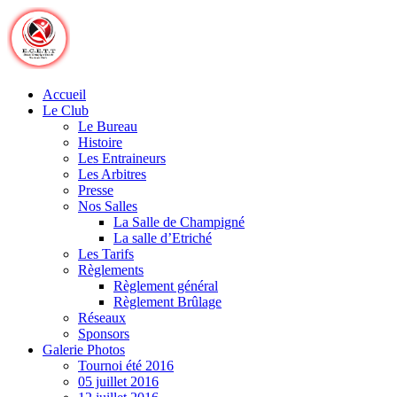
Skip
to
content
Accueil
Le Club
Le Bureau
Histoire
Les Entraineurs
Les Arbitres
Presse
Nos Salles
La Salle de Champigné
La salle d’Etriché
Les Tarifs
Règlements
Règlement général
Règlement Brûlage
Réseaux
Sponsors
Galerie Photos
Tournoi été 2016
05 juillet 2016