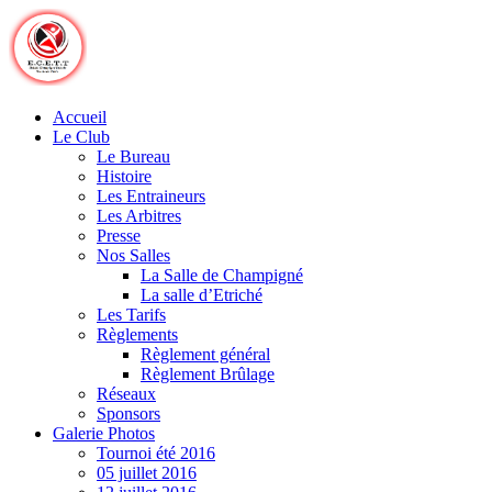
Skip
to
content
Accueil
Le Club
Le Bureau
Histoire
Les Entraineurs
Les Arbitres
Presse
Nos Salles
La Salle de Champigné
La salle d’Etriché
Les Tarifs
Règlements
Règlement général
Règlement Brûlage
Réseaux
Sponsors
Galerie Photos
Tournoi été 2016
05 juillet 2016