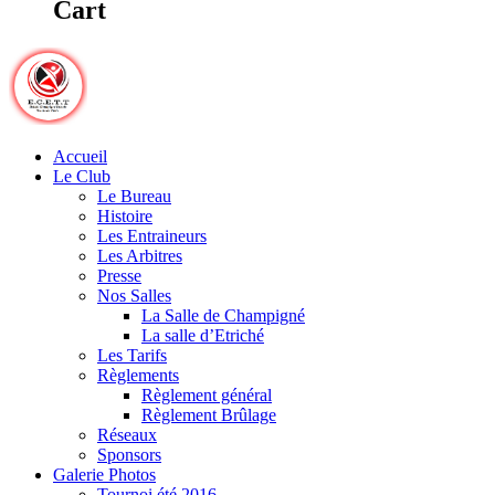
Cart
Accueil
Le Club
Le Bureau
Histoire
Les Entraineurs
Les Arbitres
Presse
Nos Salles
La Salle de Champigné
La salle d’Etriché
Les Tarifs
Règlements
Règlement général
Règlement Brûlage
Réseaux
Sponsors
Galerie Photos
Tournoi été 2016