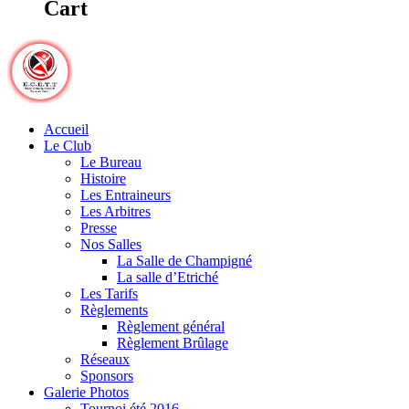
Cart
Accueil
Le Club
Le Bureau
Histoire
Les Entraineurs
Les Arbitres
Presse
Nos Salles
La Salle de Champigné
La salle d’Etriché
Les Tarifs
Règlements
Règlement général
Règlement Brûlage
Réseaux
Sponsors
Galerie Photos
Tournoi été 2016