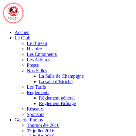
Skip
to
content
Accueil
Le Club
Le Bureau
Histoire
Les Entraineurs
Les Arbitres
Presse
Nos Salles
La Salle de Champigné
La salle d’Etriché
Les Tarifs
Règlements
Règlement général
Règlement Brûlage
Réseaux
Sponsors
Galerie Photos
Tournoi été 2016
05 juillet 2016