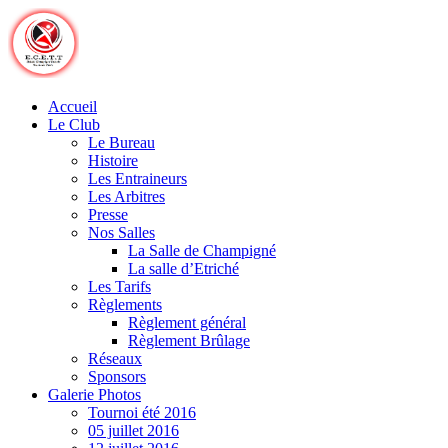
Skip
to
content
Accueil
Le Club
Le Bureau
Histoire
Les Entraineurs
Les Arbitres
Presse
Nos Salles
La Salle de Champigné
La salle d’Etriché
Les Tarifs
Règlements
Règlement général
Règlement Brûlage
Réseaux
Sponsors
Galerie Photos
Tournoi été 2016
05 juillet 2016