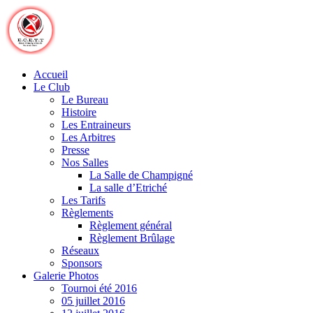
Skip
to
content
Accueil
Le Club
Le Bureau
Histoire
Les Entraineurs
Les Arbitres
Presse
Nos Salles
La Salle de Champigné
La salle d’Etriché
Les Tarifs
Règlements
Règlement général
Règlement Brûlage
Réseaux
Sponsors
Galerie Photos
Tournoi été 2016
05 juillet 2016