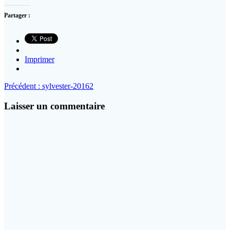
Partager :
Imprimer
Navigation
Article
Précédent :
sylvester-20162
précédent
de
:
Laisser un commentaire
l’article