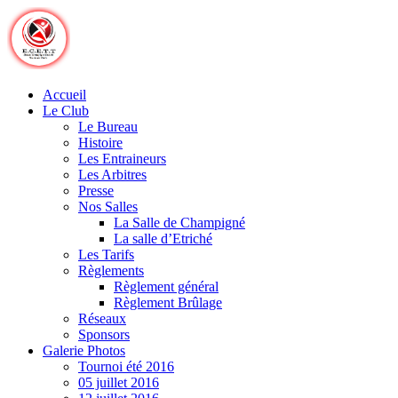
Skip
to
content
Accueil
Le Club
Le Bureau
Histoire
Les Entraineurs
Les Arbitres
Presse
Nos Salles
La Salle de Champigné
La salle d’Etriché
Les Tarifs
Règlements
Règlement général
Règlement Brûlage
Réseaux
Sponsors
Galerie Photos
Tournoi été 2016
05 juillet 2016