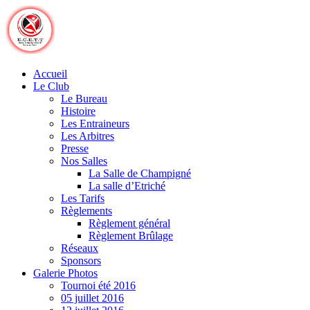
Skip
to
content
Accueil
Le Club
Le Bureau
Histoire
Les Entraineurs
Les Arbitres
Presse
Nos Salles
La Salle de Champigné
La salle d’Etriché
Les Tarifs
Règlements
Règlement général
Règlement Brûlage
Réseaux
Sponsors
Galerie Photos
Tournoi été 2016
05 juillet 2016