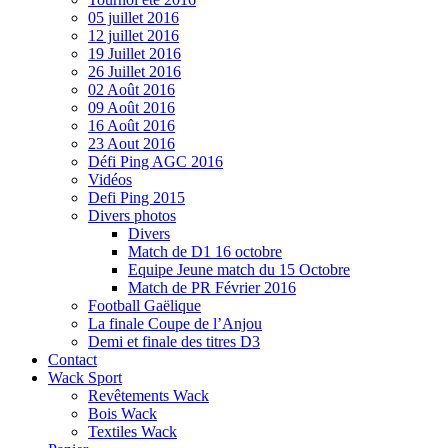
05 juillet 2016
12 juillet 2016
19 Juillet 2016
26 Juillet 2016
02 Août 2016
09 Août 2016
16 Août 2016
23 Aout 2016
Défi Ping AGC 2016
Vidéos
Defi Ping 2015
Divers photos
Divers
Match de D1 16 octobre
Equipe Jeune match du 15 Octobre
Match de PR Février 2016
Football Gaëlique
La finale Coupe de l’Anjou
Demi et finale des titres D3
Contact
Wack Sport
Revêtements Wack
Bois Wack
Textiles Wack