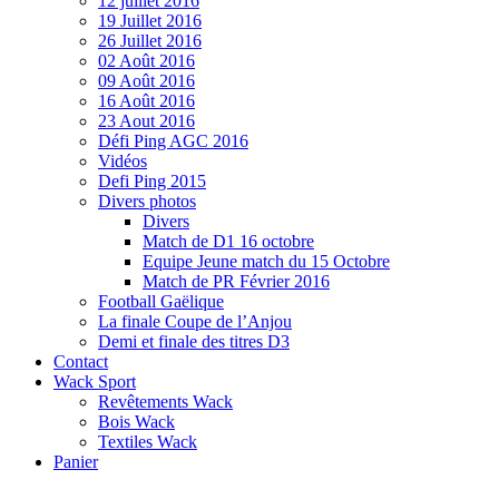
12 juillet 2016
19 Juillet 2016
26 Juillet 2016
02 Août 2016
09 Août 2016
16 Août 2016
23 Aout 2016
Défi Ping AGC 2016
Vidéos
Defi Ping 2015
Divers photos
Divers
Match de D1 16 octobre
Equipe Jeune match du 15 Octobre
Match de PR Février 2016
Football Gaëlique
La finale Coupe de l’Anjou
Demi et finale des titres D3
Contact
Wack Sport
Revêtements Wack
Bois Wack
Textiles Wack
Panier