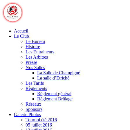
Skip
to
content
Accueil
Le Club
Le Bureau
Histoire
Les Entraineurs
Les Arbitres
Presse
Nos Salles
La Salle de Champigné
La salle d’Etriché
Les Tarifs
Règlements
Règlement général
Règlement Brûlage
Réseaux
Sponsors
Galerie Photos
Tournoi été 2016
05 juillet 2016