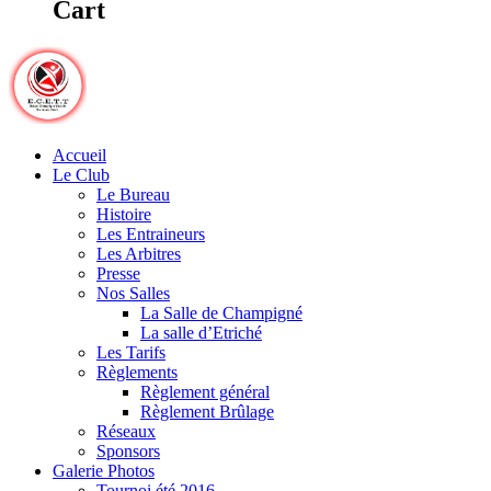
Cart
Accueil
Le Club
Le Bureau
Histoire
Les Entraineurs
Les Arbitres
Presse
Nos Salles
La Salle de Champigné
La salle d’Etriché
Les Tarifs
Règlements
Règlement général
Règlement Brûlage
Réseaux
Sponsors
Galerie Photos
Tournoi été 2016