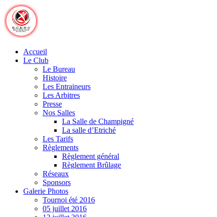
Skip
to
content
Accueil
Le Club
Le Bureau
Histoire
Les Entraineurs
Les Arbitres
Presse
Nos Salles
La Salle de Champigné
La salle d’Etriché
Les Tarifs
Règlements
Règlement général
Règlement Brûlage
Réseaux
Sponsors
Galerie Photos
Tournoi été 2016
05 juillet 2016