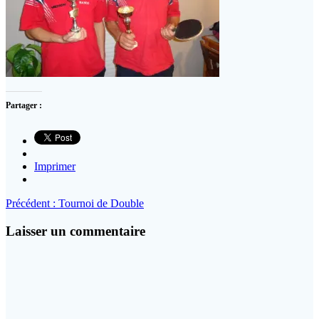
Partager :
Imprimer
Navigation
Article
Précédent :
Tournoi de Double
précédent
de
:
Laisser un commentaire
l’article