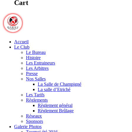
Cart
Accueil
Le Club
Le Bureau
Histoire
Les Entraineurs
Les Arbitres
Presse
Nos Salles
La Salle de Champigné
La salle d’Etriché
Les Tarifs
Règlements
Règlement général
Règlement Brûlage
Réseaux
Sponsors
Galerie Photos
Tournoi été 2016