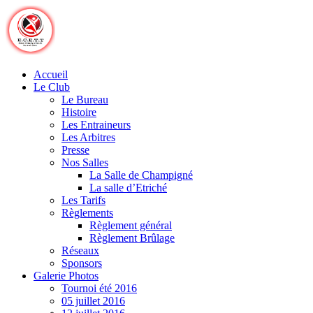
Skip
to
content
Accueil
Le Club
Le Bureau
Histoire
Les Entraineurs
Les Arbitres
Presse
Nos Salles
La Salle de Champigné
La salle d’Etriché
Les Tarifs
Règlements
Règlement général
Règlement Brûlage
Réseaux
Sponsors
Galerie Photos
Tournoi été 2016
05 juillet 2016