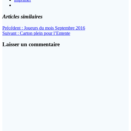
Articles similaires
Navigation
Article
Précédent :
Joueurs du mois Septembre 2016
Article
précédent
Suivant :
Carton plein pour l’Entente
de
suivant
:
l’article
:
Laisser un commentaire