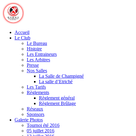
Skip
to
content
Accueil
Le Club
Le Bureau
Histoire
Les Entraineurs
Les Arbitres
Presse
Nos Salles
La Salle de Champigné
La salle d’Etriché
Les Tarifs
Règlements
Règlement général
Règlement Brûlage
Réseaux
Sponsors
Galerie Photos
Tournoi été 2016
05 juillet 2016