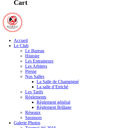
Cart
Accueil
Le Club
Le Bureau
Histoire
Les Entraineurs
Les Arbitres
Presse
Nos Salles
La Salle de Champigné
La salle d’Etriché
Les Tarifs
Règlements
Règlement général
Règlement Brûlage
Réseaux
Sponsors
Galerie Photos
Tournoi été 2016