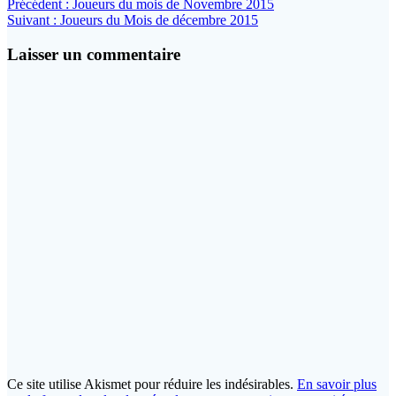
Navigation
Article
Précédent :
Joueurs du mois de Novembre 2015
Article
précédent
Suivant :
Joueurs du Mois de décembre 2015
de
suivant
:
l’article
:
Laisser un commentaire
Ce site utilise Akismet pour réduire les indésirables.
En savoir plus