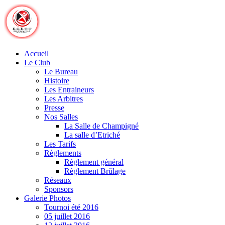
Skip
to
content
Accueil
Le Club
Le Bureau
Histoire
Les Entraineurs
Les Arbitres
Presse
Nos Salles
La Salle de Champigné
La salle d’Etriché
Les Tarifs
Règlements
Règlement général
Règlement Brûlage
Réseaux
Sponsors
Galerie Photos
Tournoi été 2016
05 juillet 2016