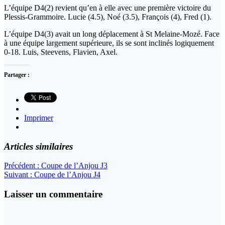
L’équipe D4(2) revient qu’en à elle avec une première victoire du
Plessis-Grammoire. Lucie (4.5), Noé (3.5), François (4), Fred (1).
L’équipe D4(3) avait un long déplacement à St Melaine-Mozé. Face
à une équipe largement supérieure, ils se sont inclinés logiquement
0-18. Luis, Steevens, Flavien, Axel.
Partager :
Imprimer
Articles similaires
Navigation
Article
Précédent :
Coupe de l’Anjou J3
Article
précédent
Suivant :
Coupe de l’Anjou J4
de
suivant
:
l’article
:
Laisser un commentaire