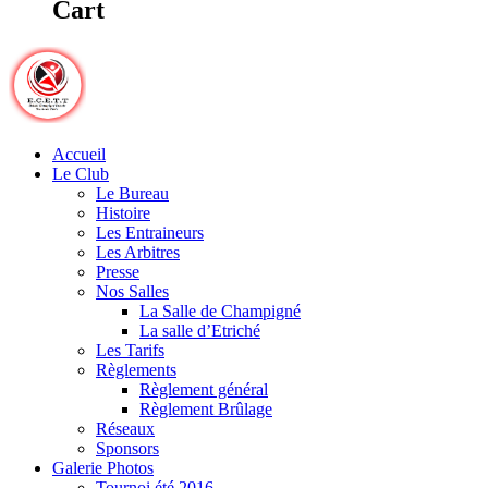
Cart
Accueil
Le Club
Le Bureau
Histoire
Les Entraineurs
Les Arbitres
Presse
Nos Salles
La Salle de Champigné
La salle d’Etriché
Les Tarifs
Règlements
Règlement général
Règlement Brûlage
Réseaux
Sponsors
Galerie Photos
Tournoi été 2016