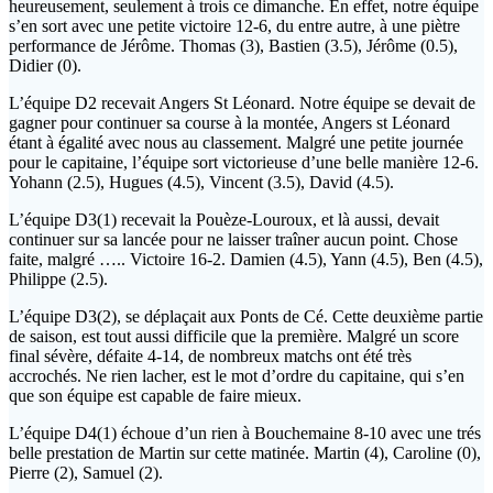
heureusement, seulement à trois ce dimanche. En effet, notre équipe
s’en sort avec une petite victoire 12-6, du entre autre, à une piètre
performance de Jérôme. Thomas (3), Bastien (3.5), Jérôme (0.5),
Didier (0).
L’équipe D2 recevait Angers St Léonard. Notre équipe se devait de
gagner pour continuer sa course à la montée, Angers st Léonard
étant à égalité avec nous au classement. Malgré une petite journée
pour le capitaine, l’équipe sort victorieuse d’une belle manière 12-6.
Yohann (2.5), Hugues (4.5), Vincent (3.5), David (4.5).
L’équipe D3(1) recevait la Pouèze-Louroux, et là aussi, devait
continuer sur sa lancée pour ne laisser traîner aucun point. Chose
faite, malgré ….. Victoire 16-2. Damien (4.5), Yann (4.5), Ben (4.5),
Philippe (2.5).
L’équipe D3(2), se déplaçait aux Ponts de Cé. Cette deuxième partie
de saison, est tout aussi difficile que la première. Malgré un score
final sévère, défaite 4-14, de nombreux matchs ont été très
accrochés. Ne rien lacher, est le mot d’ordre du capitaine, qui s’en
que son équipe est capable de faire mieux.
L’équipe D4(1) échoue d’un rien à Bouchemaine 8-10 avec une trés
belle prestation de Martin sur cette matinée. Martin (4), Caroline (0),
Pierre (2), Samuel (2).