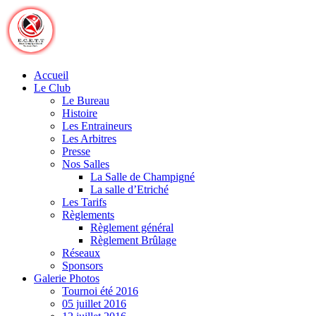
Skip
to
content
Accueil
Le Club
Le Bureau
Histoire
Les Entraineurs
Les Arbitres
Presse
Nos Salles
La Salle de Champigné
La salle d’Etriché
Les Tarifs
Règlements
Règlement général
Règlement Brûlage
Réseaux
Sponsors
Galerie Photos
Tournoi été 2016
05 juillet 2016