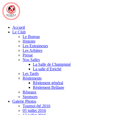
Skip
to
content
Accueil
Le Club
Le Bureau
Histoire
Les Entraineurs
Les Arbitres
Presse
Nos Salles
La Salle de Champigné
La salle d’Etriché
Les Tarifs
Règlements
Règlement général
Règlement Brûlage
Réseaux
Sponsors
Galerie Photos
Tournoi été 2016
05 juillet 2016