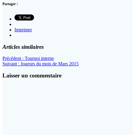
Partager :
Imprimer
Articles similaires
Navigation
Article
Précédent :
Tournoi interne
Article
précédent
Suivant :
Joueurs du mois de Mars 2015
de
suivant
:
l’article
:
Laisser un commentaire